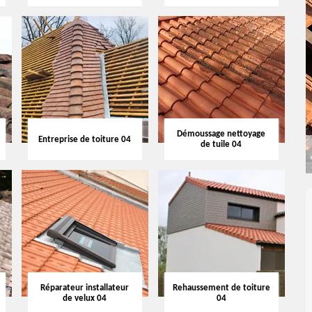
Démoussage nettoyage
Entreprise de toiture 04
de tuile 04
Réparateur installateur
Rehaussement de toiture
de velux 04
04