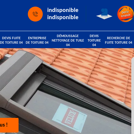
indisponible
indisponible
DÉMOUSSAGE
DEVIS
DEVIS FUITE
ENTREPRISE
RECHERCHE DE
NETTOYAGE DE TUILE
TOITURE
DE TOITURE 04
DE TOITURE 04
FUITE TOITURE 04
04
04
us !