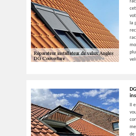
rac
cet
vot
la 
rec
rac
moi
plu
vel
DG
in
Il 
vou
con
mei
de 