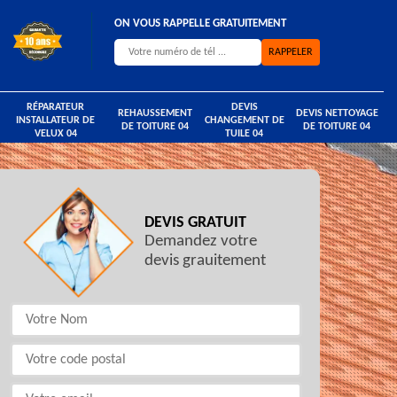
ON VOUS RAPPELLE GRATUITEMENT
RÉPARATEUR
DEVIS
REHAUSSEMENT
DEVIS NETTOYAGE
INSTALLATEUR DE
CHANGEMENT DE
DE TOITURE 04
DE TOITURE 04
VELUX 04
TUILE 04
DEVIS GRATUIT
Demandez votre
devis grauitement