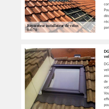
con
Pou
déd
réc
par
DG
ve
DG 
vel
ass
de 
vot
Vou
eff
pou