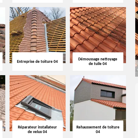
Démoussage nettoyage
Entreprise de toiture 04
de tuile 04
Réparateur installateur
Rehaussement de toiture
de velux 04
04