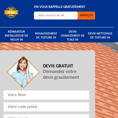
ON VOUS RAPPELLE GRATUITEMENT
RÉPARATEUR
DEVIS
REHAUSSEMENT
DEVIS NETTOYAGE
INSTALLATEUR DE
CHANGEMENT DE
DE TOITURE 04
DE TOITURE 04
VELUX 04
TUILE 04
DEVIS GRATUIT
Demandez votre
devis grauitement