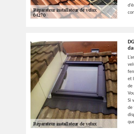
d’é
con
DG
da
L’a
vel
fen
et 
de 
Vo
Si 
de 
dis
que