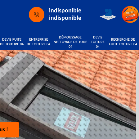
indisponible
indisponible
DÉMOUSSAGE
DEVIS
DEVIS FUITE
ENTREPRISE
RECHERCHE DE
NETTOYAGE DE TUILE
TOITURE
DE TOITURE 04
DE TOITURE 04
FUITE TOITURE 04
04
04
us !