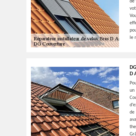
de 
vot
Vou
eff
pou
le 
DG
D 
Pou
un 
Cou
d’e
de 
ava
the
Grâ