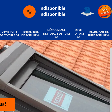
indisponible
indisponible
DÉMOUSSAGE
DEVIS
DEVIS FUITE
ENTREPRISE
RECHERCHE DE
NETTOYAGE DE TUILE
TOITURE
DE TOITURE 04
DE TOITURE 04
FUITE TOITURE 04
04
04
us !