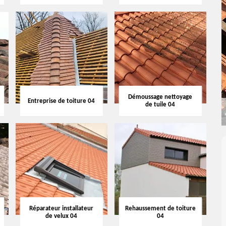
Démoussage nettoyage
Entreprise de toiture 04
de tuile 04
Réparateur installateur
Rehaussement de toiture
de velux 04
04