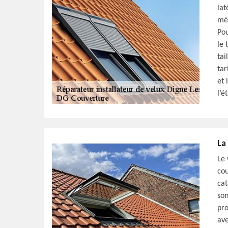
lat
méc
Pou
le 
tai
tar
et 
l’é
La
Le 
cou
cat
son
pro
ave