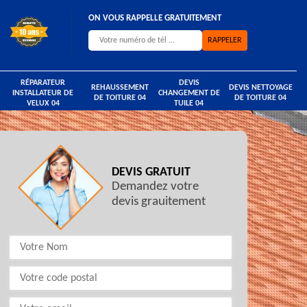
ON VOUS RAPPELLE GRATUITEMENT
RÉPARATEUR
DEVIS
REHAUSSEMENT
DEVIS NETTOYAGE
INSTALLATEUR DE
CHANGEMENT DE
DE TOITURE 04
DE TOITURE 04
VELUX 04
TUILE 04
DEVIS GRATUIT
Demandez votre
devis grauitement