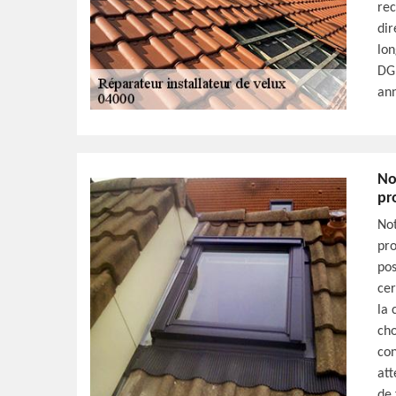
rec
dir
lon
DG 
ann
No
pr
Not
pro
pos
cer
la 
cho
con
att
de 