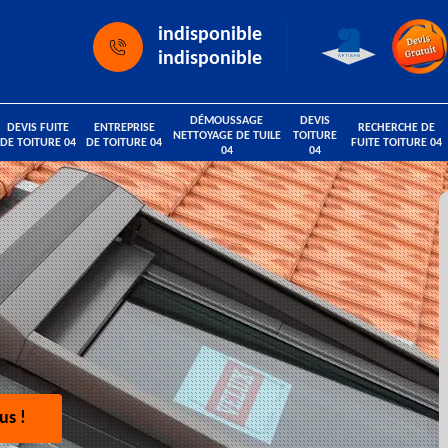
indisponible
indisponible
DÉMOUSSAGE
DEVIS
DEVIS FUITE
ENTREPRISE
RECHERCHE DE
NETTOYAGE DE TUILE
TOITURE
DE TOITURE 04
DE TOITURE 04
FUITE TOITURE 04
04
04
us !