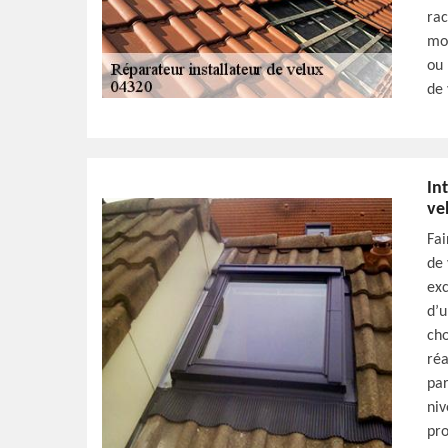
rac
moi
ou 
de 
In
ve
Fai
de 
exc
d’u
cho
réa
par
niv
pro