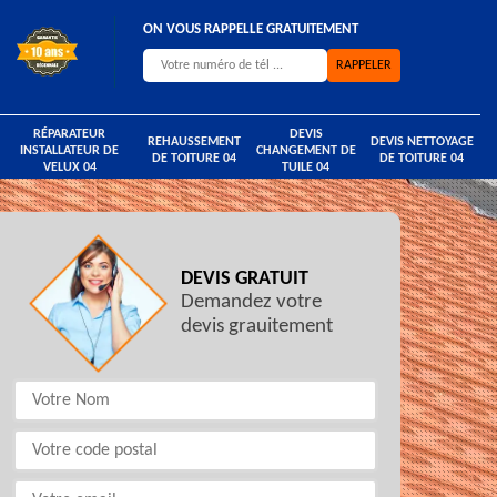
ON VOUS RAPPELLE GRATUITEMENT
RÉPARATEUR
DEVIS
REHAUSSEMENT
DEVIS NETTOYAGE
INSTALLATEUR DE
CHANGEMENT DE
DE TOITURE 04
DE TOITURE 04
VELUX 04
TUILE 04
DEVIS GRATUIT
Demandez votre
devis grauitement