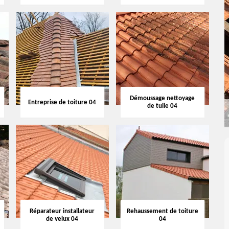
Démoussage nettoyage
Entreprise de toiture 04
de tuile 04
Réparateur installateur
Rehaussement de toiture
de velux 04
04