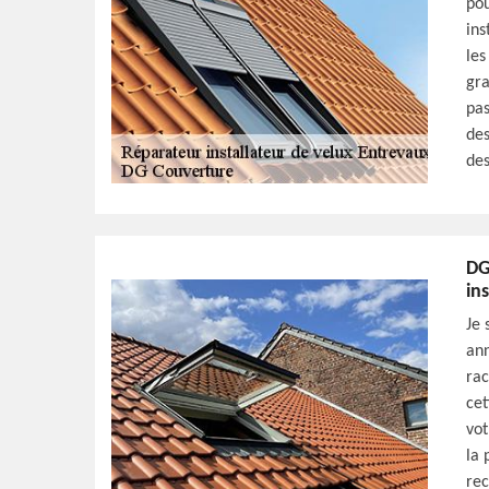
pou
ins
les
gra
pas
des
des
DG
in
Je 
ann
rac
cet
vot
la 
rec