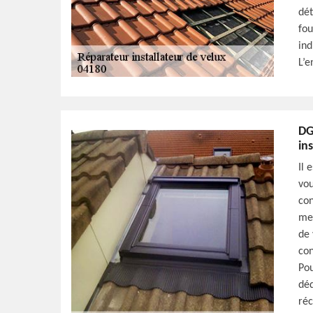
dét
fou
ind
L’e
DG
in
Il 
vou
con
mei
de 
con
Pou
déd
réc