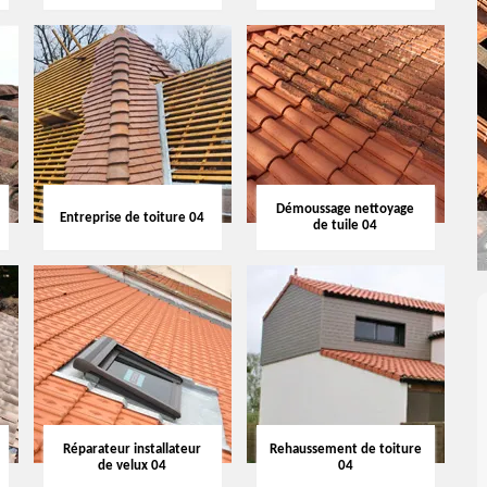
Démoussage nettoyage
Entreprise de toiture 04
de tuile 04
Réparateur installateur
Rehaussement de toiture
de velux 04
04