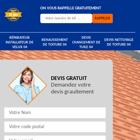
ON VOUS RAPPELLE GRATUITEMENT
RÉPARATEUR
DEVIS
REHAUSSEMENT
DEVIS NETTOYAGE
INSTALLATEUR DE
CHANGEMENT DE
DE TOITURE 04
DE TOITURE 04
VELUX 04
TUILE 04
DEVIS GRATUIT
Demandez votre
devis grauitement