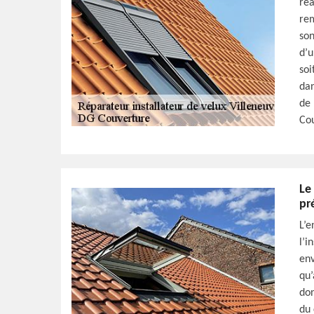
réa
rem
son
d’u
so
dan
de 
Cou
Le
pr
L’e
l’i
env
qu’
don
du 