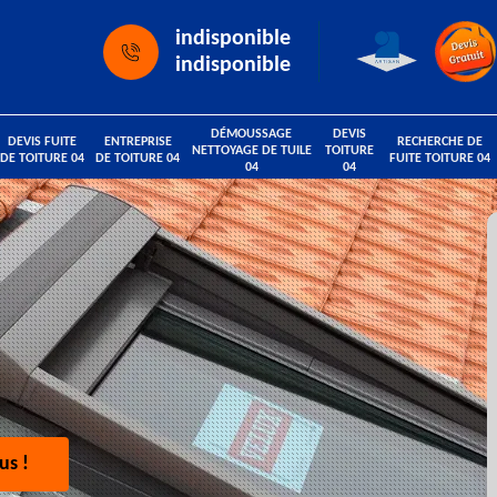
indisponible
indisponible
DÉMOUSSAGE
DEVIS
DEVIS FUITE
ENTREPRISE
RECHERCHE DE
NETTOYAGE DE TUILE
TOITURE
DE TOITURE 04
DE TOITURE 04
FUITE TOITURE 04
04
04
us !