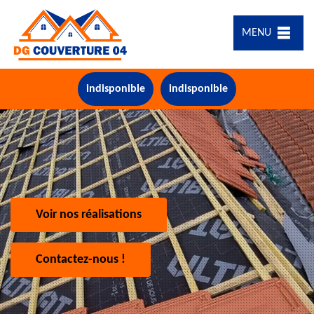
MENU
indisponible
indisponible
Voir nos réalisations
Contactez-nous !