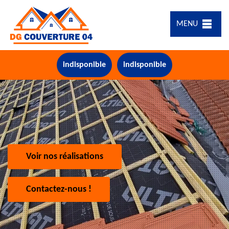
MENU
indisponible
indisponible
Voir nos réalisations
Contactez-nous !