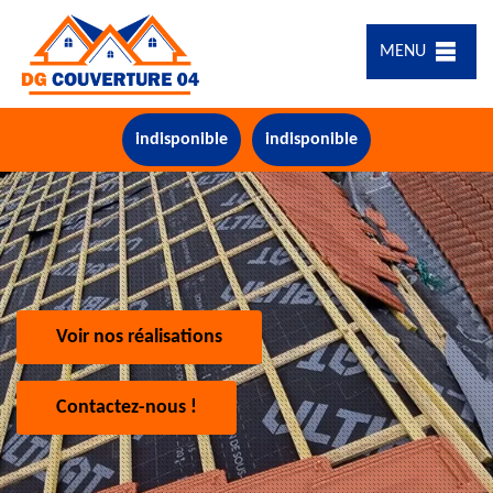
MENU
indisponible
indisponible
Voir nos réalisations
Contactez-nous !