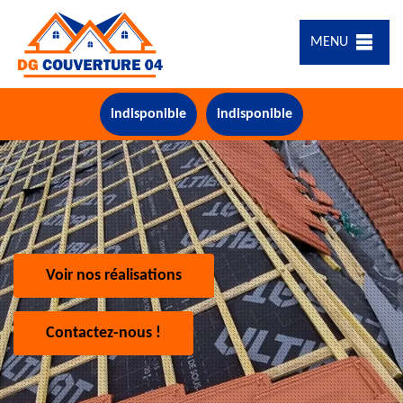
MENU
indisponible
indisponible
Voir nos réalisations
Contactez-nous !