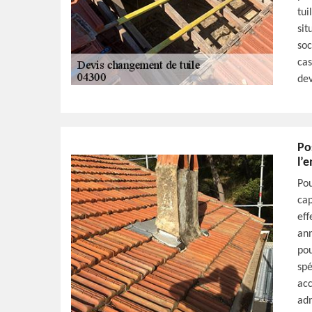
tui
sit
soc
cas
dev
Po
l’
Pou
cap
eff
ann
pou
spé
acc
adm