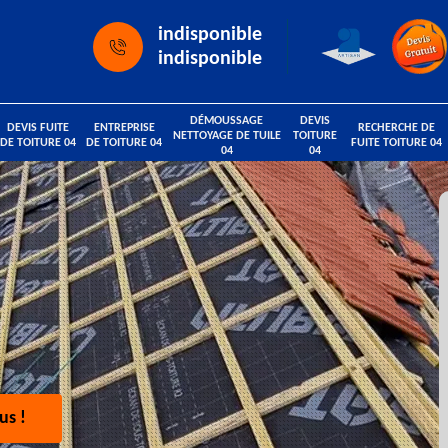
indisponible
indisponible
DÉMOUSSAGE
DEVIS
DEVIS FUITE
ENTREPRISE
RECHERCHE DE
NETTOYAGE DE TUILE
TOITURE
DE TOITURE 04
DE TOITURE 04
FUITE TOITURE 04
04
04
us !