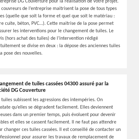
ntreprise DG Couverture pour la réalisation de votre projet.
 couvreurs de l’entreprise maitrisent la pose de tous types
les (quelle que soit la forme et quel que soit le matériau :
re cuite, béton, PVC…). Cette maitrise de la pose permet
ssurer les interventions pour le changement de tuiles. Le
is (hors achat des tuiles) de l’intervention rédigé
tuitement se divise en deux : la dépose des anciennes tuiles
la pose des nouvelles.
angement de tuiles cassées 04300 assuré par la
ciété DG Couverture
 tuiles subissent les agressions des intempéries. On
state qu’elles se dégradent facilement. Elles deviennent
euses dans un premier temps, puis évoluent pour devenir
ables et elles se cassent facilement. Il ne faut pas attendre
r changer ces tuiles cassées. Il est conseillé de contacter un
fessionnel pour assurer les travaux de remplacement de