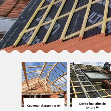
Devis réparation de
Couvreur charpentier 04
toiture 04