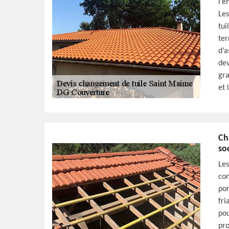
l’e
Les
tui
ter
d’a
dev
gra
et 
Ch
so
Les
con
por
fri
pou
pro