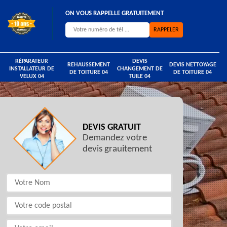
ON VOUS RAPPELLE GRATUITEMENT
RÉPARATEUR
DEVIS
REHAUSSEMENT
DEVIS NETTOYAGE
INSTALLATEUR DE
CHANGEMENT DE
DE TOITURE 04
DE TOITURE 04
VELUX 04
TUILE 04
DEVIS GRATUIT
Demandez votre
devis grauitement