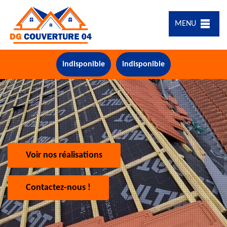
MENU
indisponible
indisponible
Voir nos réalisations
Contactez-nous !