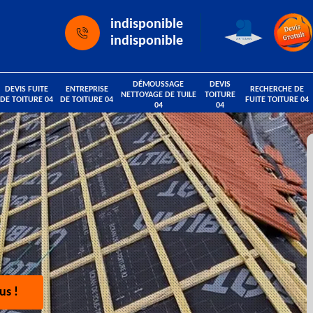
indisponible
indisponible
DÉMOUSSAGE
DEVIS
DEVIS FUITE
ENTREPRISE
RECHERCHE DE
NETTOYAGE DE TUILE
TOITURE
DE TOITURE 04
DE TOITURE 04
FUITE TOITURE 04
04
04
us !