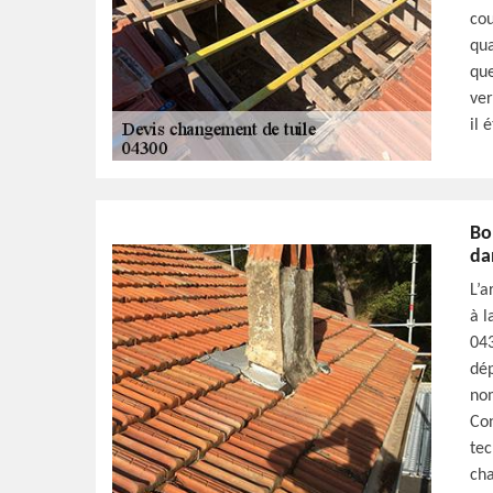
cou
qua
que
ver
il 
Bo
da
L’a
à l
043
dép
nom
Con
tec
cha