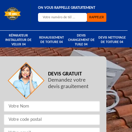
ON VOUS RAPPELLE GRATUITEMENT
RÉPARATEUR
DEVIS
REHAUSSEMENT
DEVIS NETTOYAGE
INSTALLATEUR DE
CHANGEMENT DE
DE TOITURE 04
DE TOITURE 04
VELUX 04
TUILE 04
DEVIS GRATUIT
Demandez votre
devis grauitement