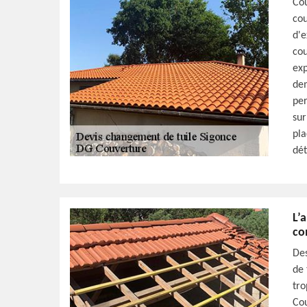
Cou
cou
d'e
cou
exp
de
per
sur
pla
dét
L’
co
Des
de 
tro
Cou