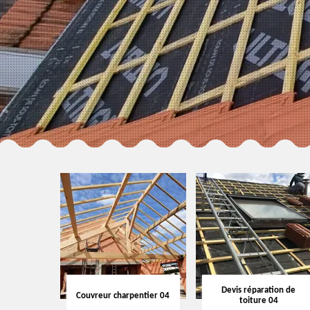
Devis réparation de
Couvreur charpentier 04
toiture 04