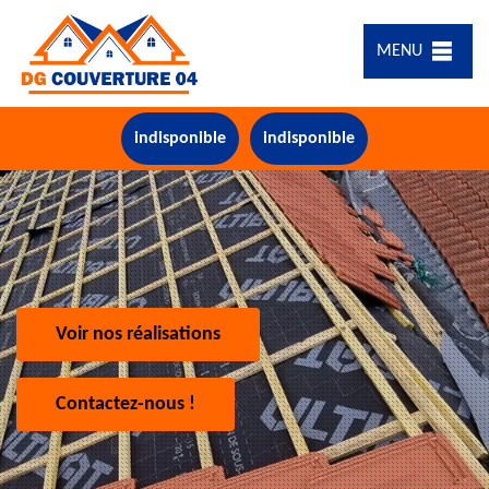
MENU
indisponible
indisponible
Voir nos réalisations
Contactez-nous !