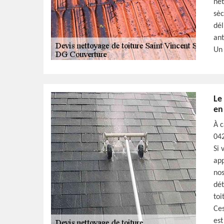
net
sèc
dél
ant
Un 
Le
en
À c
042
Si 
app
nos
dét
toi
Ces
est