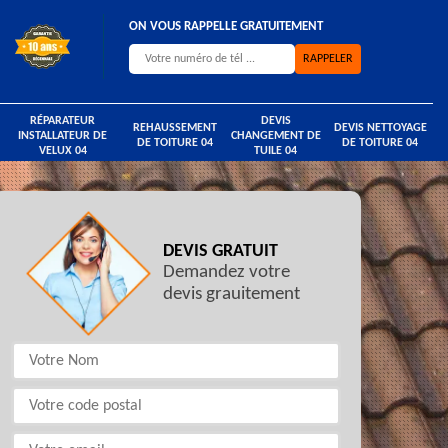
ON VOUS RAPPELLE GRATUITEMENT
RÉPARATEUR
DEVIS
REHAUSSEMENT
DEVIS NETTOYAGE
INSTALLATEUR DE
CHANGEMENT DE
DE TOITURE 04
DE TOITURE 04
VELUX 04
TUILE 04
DEVIS GRATUIT
Demandez votre
devis grauitement