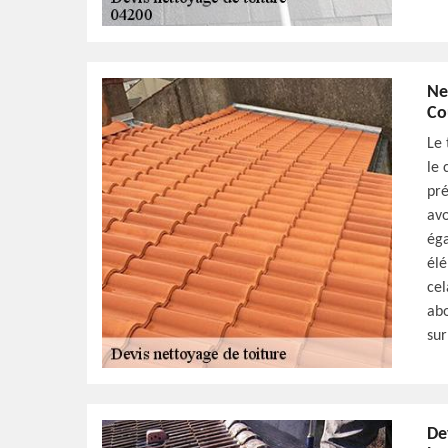
Ne
Co
Le 
le 
pré
avo
éga
élé
cel
abo
sur
De