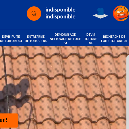
indisponible
indisponible
DÉMOUSSAGE
DEVIS
DEVIS FUITE
ENTREPRISE
RECHERCHE DE
NETTOYAGE DE TUILE
TOITURE
DE TOITURE 04
DE TOITURE 04
FUITE TOITURE 04
04
04
us !