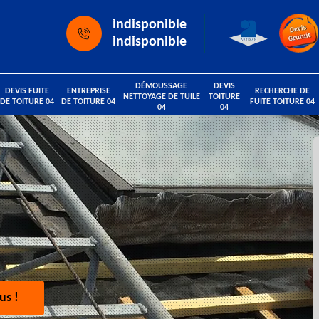
indisponible
indisponible
DÉMOUSSAGE
DEVIS
DEVIS FUITE
ENTREPRISE
RECHERCHE DE
NETTOYAGE DE TUILE
TOITURE
DE TOITURE 04
DE TOITURE 04
FUITE TOITURE 04
04
04
us !