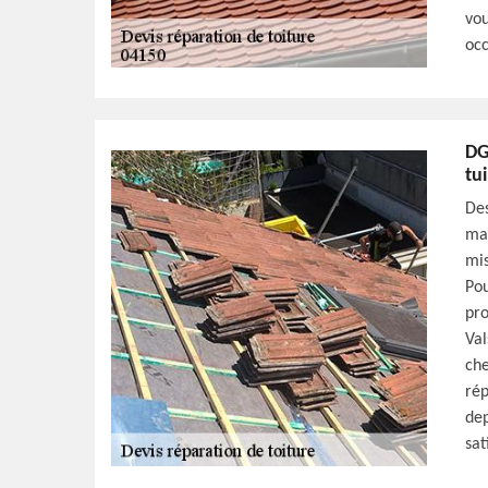
vou
occ
DG
tui
Des
mai
mis
Pou
pro
Val
che
rép
dep
sat