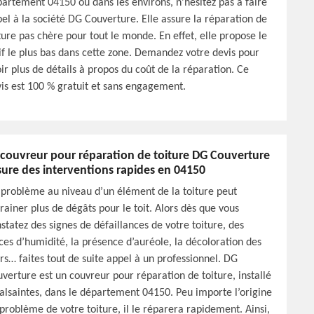
artement 04150 ou dans les environs, n’hésitez pas à faire
el à la société DG Couverture. Elle assure la réparation de
ture pas chère pour tout le monde. En effet, elle propose le
if le plus bas dans cette zone. Demandez votre devis pour
ir plus de détails à propos du coût de la réparation. Ce
is est 100 % gratuit et sans engagement.
 couvreur pour réparation de toiture DG Couverture
sure des interventions rapides en 04150
problème au niveau d’un élément de la toiture peut
rainer plus de dégâts pour le toit. Alors dès que vous
statez des signes de défaillances de votre toiture, des
ces d’humidité, la présence d’auréole, la décoloration des
s… faites tout de suite appel à un professionnel. DG
verture est un couvreur pour réparation de toiture, installé
alsaintes, dans le département 04150. Peu importe l’origine
problème de votre toiture, il le réparera rapidement. Ainsi,