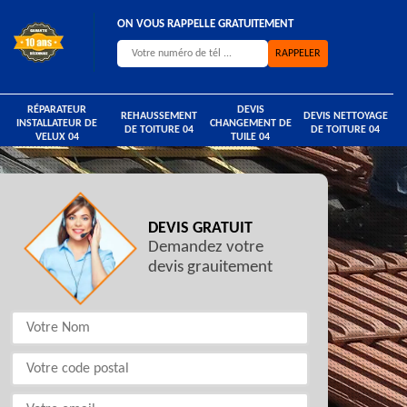
ON VOUS RAPPELLE GRATUITEMENT
RÉPARATEUR
DEVIS
REHAUSSEMENT
DEVIS NETTOYAGE
INSTALLATEUR DE
CHANGEMENT DE
DE TOITURE 04
DE TOITURE 04
VELUX 04
TUILE 04
DEVIS GRATUIT
Demandez votre
devis grauitement