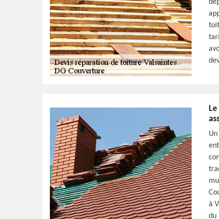
dép
app
toi
tar
avo
dev
Le
as
Un 
ent
con
tra
mur
Cou
à V
du 