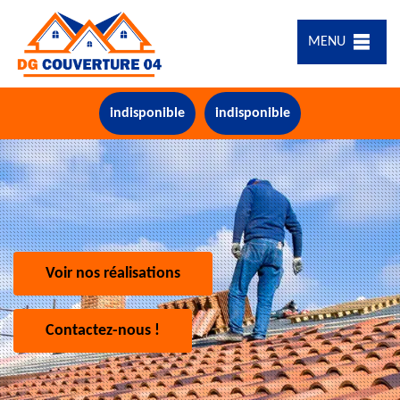
MENU
indisponible
indisponible
Voir nos réalisations
Contactez-nous !