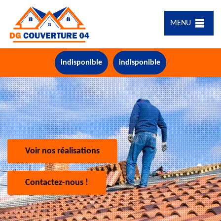
MENU
indisponible
indisponible
Voir nos réalisations
Contactez-nous !