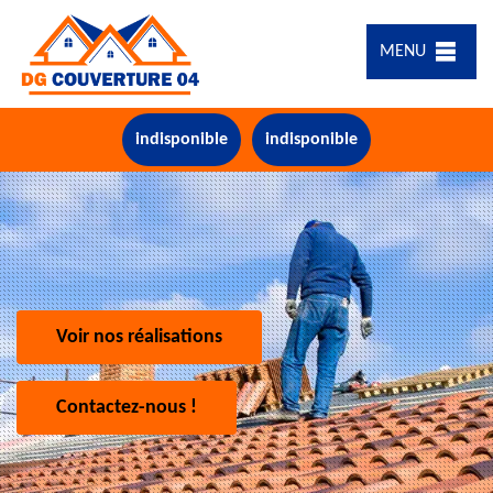
MENU
indisponible
indisponible
Voir nos réalisations
Contactez-nous !