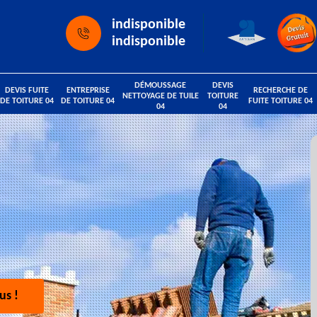
indisponible
indisponible
DÉMOUSSAGE
DEVIS
DEVIS FUITE
ENTREPRISE
RECHERCHE DE
NETTOYAGE DE TUILE
TOITURE
DE TOITURE 04
DE TOITURE 04
FUITE TOITURE 04
04
04
us !