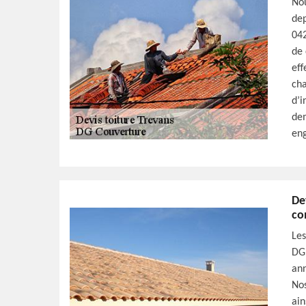
Nou
dep
042
de 
eff
cha
d’i
dem
eng
De
co
Les
DG 
ann
Nos
ain