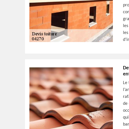
pro
com
gra
les
les
d’i
De
en
Le 
l’a
raf
de 
occ
qui
bar