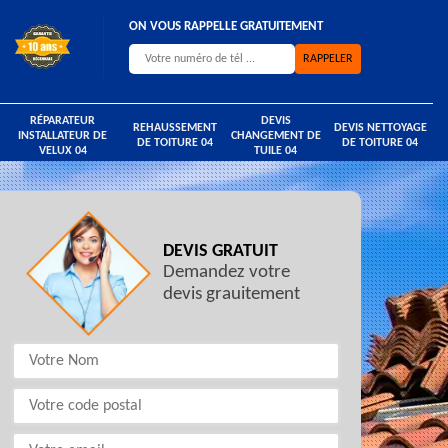
ON VOUS RAPPELLE GRATUITEMENT
RÉPARATEUR
DEVIS
REHAUSSEMENT
DEVIS NETTOYAGE
INSTALLATEUR DE
CHANGEMENT DE
DE TOITURE 04
DE TOITURE 04
VELUX 04
TUILE 04
DEVIS GRATUIT
Demandez votre
devis grauitement