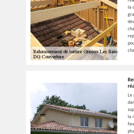
réa
la 
gra
dev
cha
rep
pou
ch
Re
ré
Le 
dan
sup
la 
fau
plu