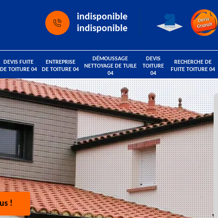
indisponible
indisponible
DÉMOUSSAGE
DEVIS
DEVIS FUITE
ENTREPRISE
RECHERCHE DE
NETTOYAGE DE TUILE
TOITURE
DE TOITURE 04
DE TOITURE 04
FUITE TOITURE 04
04
04
us !