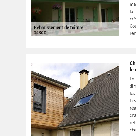
mai
la 
cré
Cou
reh
Ch
le
Le 
dim
les
Les
réa
cha
reh
che