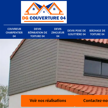
COUVREUR
DEVIS
DEVIS
DEVIS POSE DE
BÂCHAGE DE
CHARPENTIER
RÉPARATION DE
ZINGUEUR
GOUTTIÈRE 04
TOITURE 04
04
TOITURE 04
04
Voir nos réalisations
Contactez-no