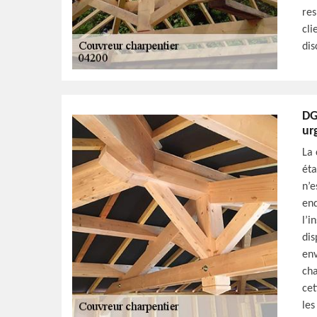
res
cli
dis
DG
ur
La 
éta
n’e
end
l’i
dis
env
cha
cet
les