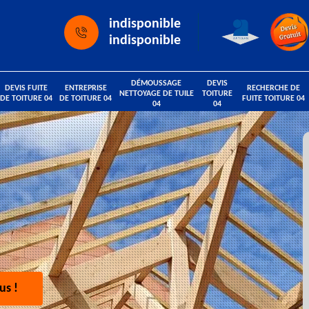
indisponible
indisponible
DÉMOUSSAGE
DEVIS
DEVIS FUITE
ENTREPRISE
RECHERCHE DE
NETTOYAGE DE TUILE
TOITURE
DE TOITURE 04
DE TOITURE 04
FUITE TOITURE 04
04
04
us !