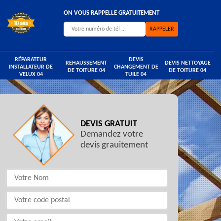
ON VOUS RAPPELLE GRATUITEMENT
RÉPARATEUR
DEVIS
REHAUSSEMENT
DEVIS NETTOYAGE
INSTALLATEUR DE
CHANGEMENT DE
DE TOITURE 04
DE TOITURE 04
VELUX 04
TUILE 04
DEVIS GRATUIT
Demandez votre
devis grauitement