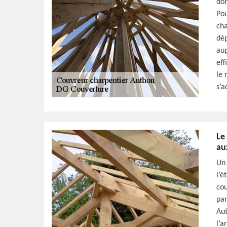
dom
Pou
cha
dép
aup
eff
le 
s’a
Le
au
Un 
l’é
cou
par
Aut
l’a