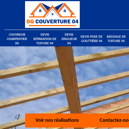
COUVREUR
DEVIS
DEVIS
DEVIS POSE DE
BÂCHAGE DE
CHARPENTIER
RÉPARATION DE
ZINGUEUR
GOUTTIÈRE 04
TOITURE 04
04
TOITURE 04
04
Voir nos réalisations
Contactez-no