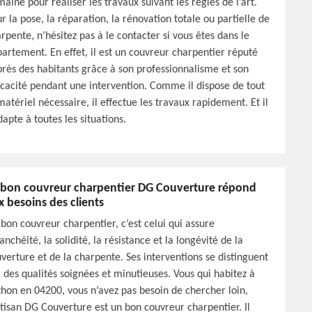
aine pour réaliser les travaux suivant les règles de l’art.
r la pose, la réparation, la rénovation totale ou partielle de
rpente, n’hésitez pas à le contacter si vous êtes dans le
artement. En effet, il est un couvreur charpentier réputé
rès des habitants grâce à son professionnalisme et son
icacité pendant une intervention. Comme il dispose de tout
matériel nécessaire, il effectue les travaux rapidement. Et il
dapte à toutes les situations.
 bon couvreur charpentier DG Couverture répond
x besoins des clients
bon couvreur charpentier, c’est celui qui assure
tanchéité, la solidité, la résistance et la longévité de la
verture et de la charpente. Ses interventions se distinguent
 des qualités soignées et minutieuses. Vous qui habitez à
hon en 04200, vous n’avez pas besoin de chercher loin,
rtisan DG Couverture est un bon couvreur charpentier. Il