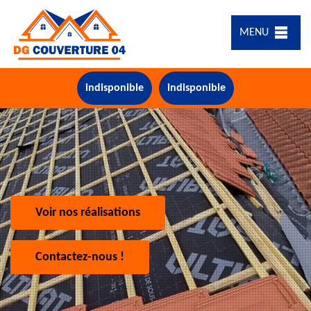
MENU
indisponible
indisponible
Voir nos réalisations
Contactez-nous !