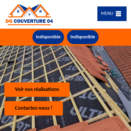
MENU
indisponible
indisponible
Voir nos réalisations
Contactez-nous !