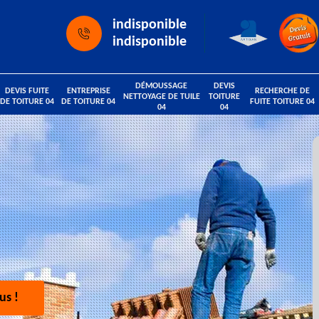
indisponible
indisponible
DÉMOUSSAGE
DEVIS
DEVIS FUITE
ENTREPRISE
RECHERCHE DE
NETTOYAGE DE TUILE
TOITURE
DE TOITURE 04
DE TOITURE 04
FUITE TOITURE 04
04
04
us !