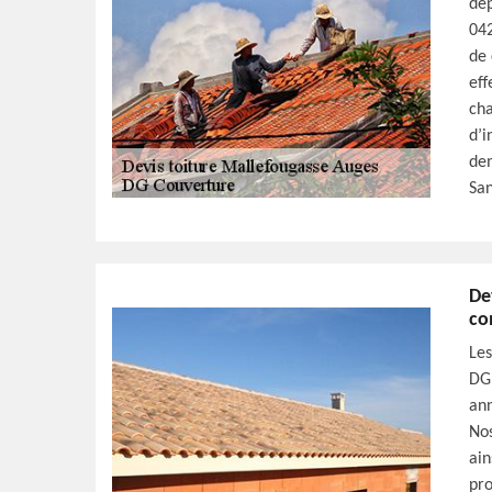
dep
042
de 
eff
cha
d’i
dem
San
De
co
Les
DG 
ann
Nos
ain
pro