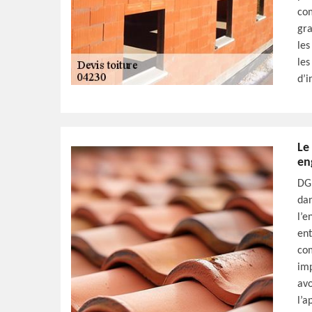
com
gra
les
les
d’i
Le
en
DG 
dan
l’e
ent
com
imp
avo
l’a