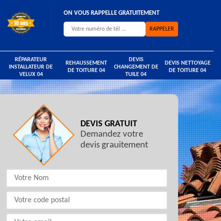
ON VOUS RAPPELLE GRATUITEMENT
RÉPARATEUR
DEVIS
REHAUSSEMENT
DEVIS NETTOYAGE
INSTALLATEUR DE
CHANGEMENT DE
DE TOITURE 04
DE TOITURE 04
VELUX 04
TUILE 04
DEVIS GRATUIT
Demandez votre
devis grauitement