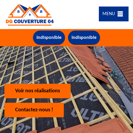
MENU
indisponible
indisponible
Voir nos réalisations
Contactez-nous !