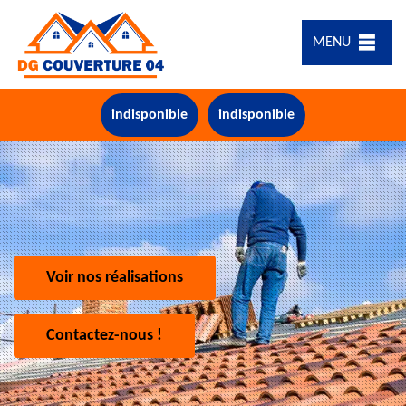
MENU
indisponible
indisponible
Voir nos réalisations
Contactez-nous !