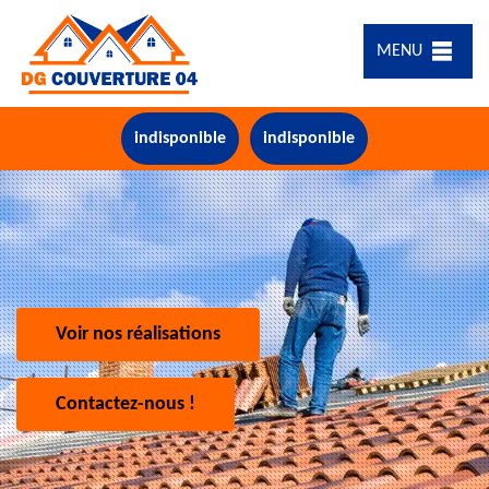
MENU
indisponible
indisponible
Voir nos réalisations
Contactez-nous !