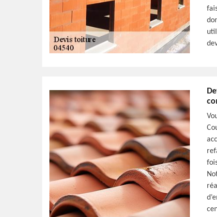
fai
don
uti
dev
De
co
Vou
Cou
acc
ref
foi
Not
réa
d’e
cen