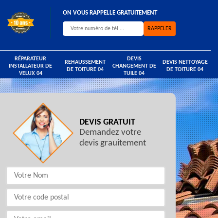
ON VOUS RAPPELLE GRATUITEMENT
RÉPARATEUR
DEVIS
REHAUSSEMENT
DEVIS NETTOYAGE
INSTALLATEUR DE
CHANGEMENT DE
DE TOITURE 04
DE TOITURE 04
VELUX 04
TUILE 04
DEVIS GRATUIT
Demandez votre
devis grauitement