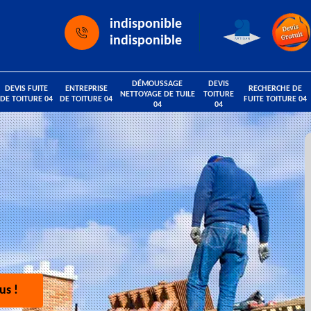
indisponible
indisponible
DÉMOUSSAGE
DEVIS
DEVIS FUITE
ENTREPRISE
RECHERCHE DE
NETTOYAGE DE TUILE
TOITURE
DE TOITURE 04
DE TOITURE 04
FUITE TOITURE 04
04
04
us !