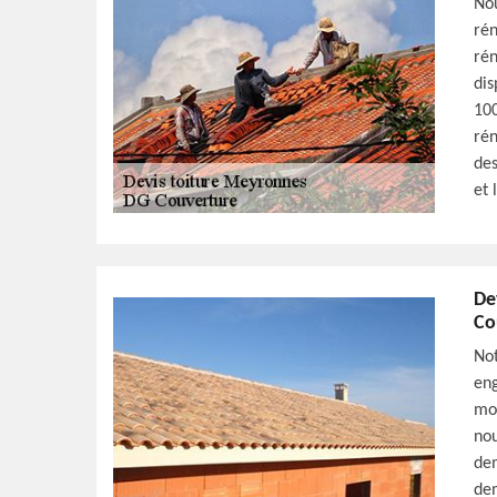
Nou
rén
rén
dis
100
rén
des
et 
De
Co
Not
eng
mod
nou
dem
dem