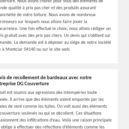
verture. Nous allons choisir pour vous des éléments de
nde qualité à prix pas cher et des produits assurant
tanchéité de votre toiture. Nous avons de nombreux
rnisseurs sur lesquels nous allons faire jouer la
currence. Une fois effectué le choix, nous allons rédiger un
is gratuit avec des prix pas chers. Un devis qui s’obtient sur
ande. La demande est à déposer au siège de notre société
e à Montclar 04140 ou sur le site web.
vis de recollement de bardeaux avec notre
treprise DG Couverture
toit est soumis aux agressions des intempéries toute
nnée. Il arrive que des éléments soient emportés par les
ales de vent comme les tuiles. On voit aussi des éléments
couverture soulevés ou qui se décollent. Ces situations
asionnent des infiltrations d’eau. Voilà une raison principale
 oblige à effectuer des réfections d’éléments comme les