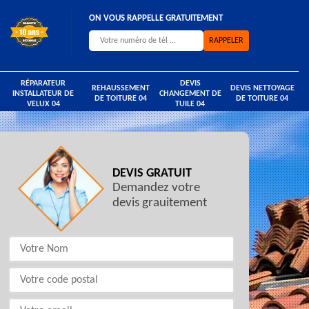
ON VOUS RAPPELLE GRATUITEMENT
RÉPARATEUR
DEVIS
REHAUSSEMENT
DEVIS NETTOYAGE
INSTALLATEUR DE
CHANGEMENT DE
DE TOITURE 04
DE TOITURE 04
VELUX 04
TUILE 04
DEVIS GRATUIT
Demandez votre
devis grauitement