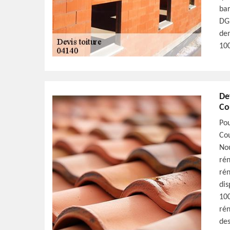
bar
DG 
dem
100
De
Co
Pou
Cou
Nou
rén
rén
dis
100
rén
des