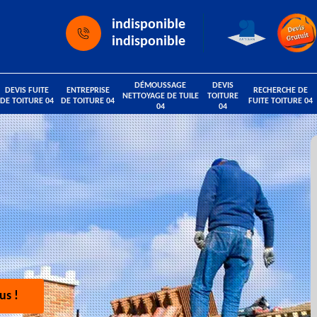
indisponible
indisponible
DÉMOUSSAGE
DEVIS
DEVIS FUITE
ENTREPRISE
RECHERCHE DE
NETTOYAGE DE TUILE
TOITURE
DE TOITURE 04
DE TOITURE 04
FUITE TOITURE 04
04
04
us !